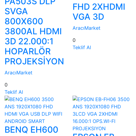
PA503S DLP
FHD 2XHDMI
SVGA
VGA 3D
800X600
AracıMarket
3800AL HDMI
3D 22.000:1
0
Teklif Al
HOPARLÖR
PROJEKSİYON
AracıMarket
0
Teklif Al
BENQ EH600