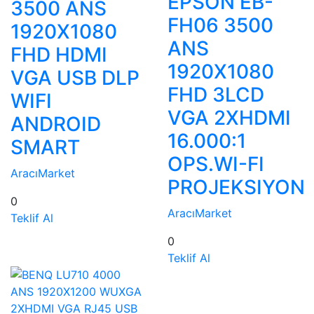
EPSON EB-
3500 ANS
FH06 3500
1920X1080
ANS
FHD HDMI
1920X1080
VGA USB DLP
FHD 3LCD
WIFI
VGA 2XHDMI
ANDROID
16.000:1
SMART
OPS.WI-FI
AracıMarket
PROJEKSIYON
0
AracıMarket
Teklif Al
0
Teklif Al