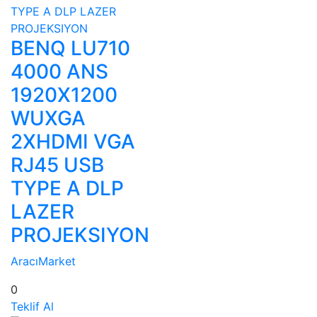
BENQ LU710
4000 ANS
1920X1200
WUXGA
2XHDMI VGA
RJ45 USB
TYPE A DLP
LAZER
PROJEKSIYON
AracıMarket
0
Teklif Al