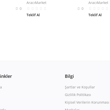
AracıMarket
AracıMarket
0
0
Teklif Al
Teklif Al
Linkler
Bilgi
a
Şartlar ve Koşullar
Gizlilik Politikası
Kişisel Verilerin Korunması
ızda
Markalar