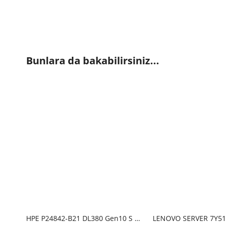
Bunlara da bakabilirsiniz...
HPE P24842-B21 DL380 Gen10 S 4214R-32G-DISK YOK-2U