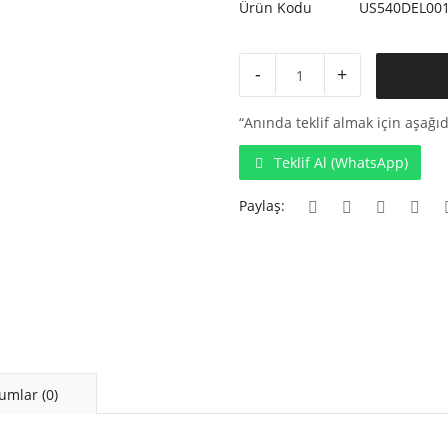
Ürün Kodu
US540DEL00
-
+
“Anında teklif almak için aşağıd
Teklif Al (WhatsApp)
Paylaş:
umlar (0)