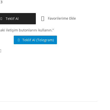
13
Favorilerime Ekle
Teklif Al
aki iletişim butonlarını kullanın.”
Teklif Al (Telegram)