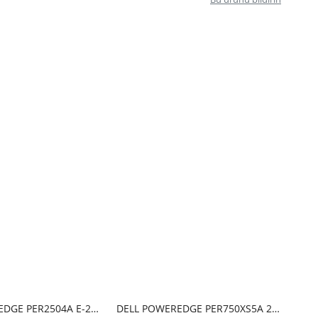
DELL POWEREDGE PER2504A E-2314 16GB 1X480GB 1X450W
DELL POWEREDGE PER750XS5A 2X4310 64GB 1X1.2TB 2X800W