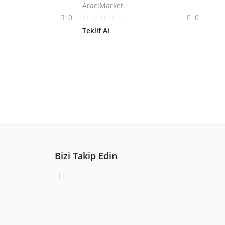
AracıMarket
0
0
Teklif Al
Bizi Takip Edin