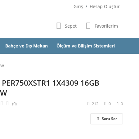
Giriş
Hesap Oluştur
/
Sepet
Favorilerim
Bahçe ve Dış Mekan
Ölçüm ve Bilişim Sistemleri
0W
PER750XSTR1 1X4309 16GB
0W
(0)
212
0
0
Soru Sor