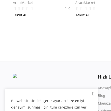
AracıMarket
AracıMarket
0
Teklif Al
Teklif Al
Hızlı 
Anasayf
Blog
Bu web sitesindeki çerez ayarları 'size en iyi
Mağaza
deneyimi sunması için' tüm çerezlere izin ver
Hakkım