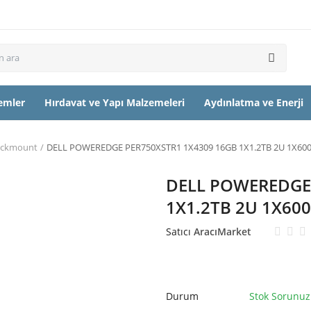
temler
Hırdavat ve Yapı Malzemeleri
Aydınlatma ve Enerji
ackmount
DELL POWEREDGE PER750XSTR1 1X4309 16GB 1X1.2TB 2U 1X60
DELL POWEREDGE 
1X1.2TB 2U 1X60
Satıcı
AracıMarket
Durum
Stok Sorunuz