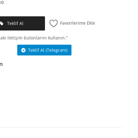
10
Favorilerime Ekle
Teklif Al
aki iletişim butonlarını kullanın.”
Teklif Al (Telegram)