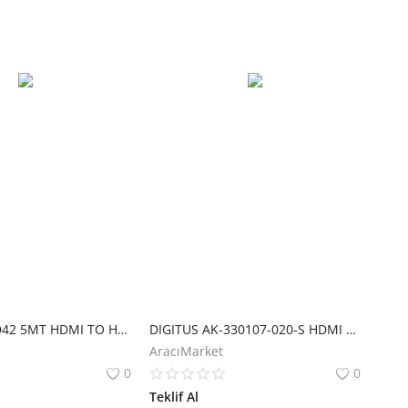
FRISBY FA-HD42 5MT HDMI TO HDMI ALTIN UÇLU 3D KABLO
DIGITUS AK-330107-020-S HDMI V1.4 ALTIN (2M) 4K
AracıMarket
0
0
Teklif Al