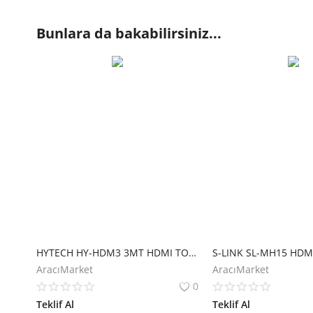
Bunlara da bakabilirsiniz...
HYTECH HY-HDM3 3MT HDMI TO HDMI ALTIN UC 24K 1.4V 3D KABLO
AracıMarket
AracıMarket
0
Teklif Al
Teklif Al