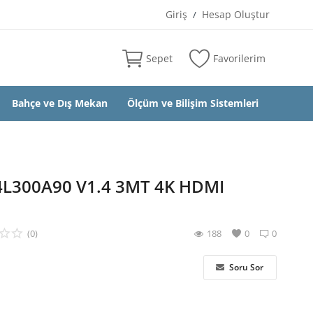
Giriş
Hesap Oluştur
/
Sepet
Favorilerim
Bahçe ve Dış Mekan
Ölçüm ve Bilişim Sistemleri
L300A90 V1.4 3MT 4K HDMI
(0)
188
0
0
Soru Sor