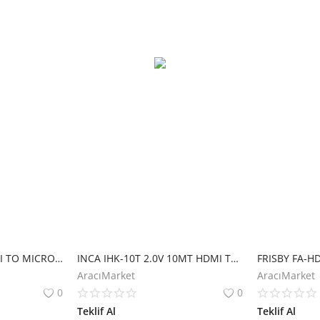
S-LINK SL-MH15 HDMI TO MICRO HDMI 1.5m GOLD KABLO
INCA IHK-10T 2.0V 10MT HDMI TO HDMI 4K FHD POSETLI
AracıMarket
AracıMarket
0
0
Teklif Al
Teklif Al