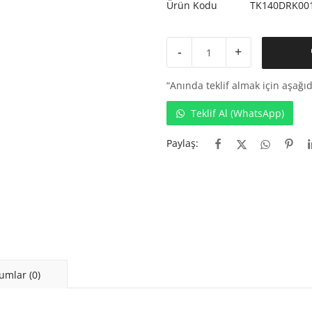
Ürün Kodu
TK140DRK00
-
+
“Anında teklif almak için aşağıd
Teklif Al (WhatsApp)
Paylaş:
umlar (0)