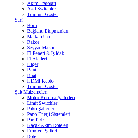
Akım Trafoları
Asal Switchler
Tümünü Göster
Sarf
Boru
Bağlantı Ekipmanları
Matkap Ucu
Rakor
Seyyar Makara
El Feneri & Işıldak
El Aletleri
Diğer
Bant
Buat
HDMI Kablo
Tümünü Göster
Şalt Malzemeleri
Motor Koruma Şalterleri
Limit Switchler
Pako Şalterler
Pano Enerji Sistemleri
Parafudr
Kaçak Akım Röleleri
Emniyet Şalteri
Röle