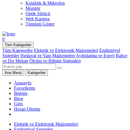
Kulaklık & Mikrofon
Monitör
Optik Sürücü
Web Kamera
Tümünü Göster
0
Tüm Kategoriler
Tüm Kategoriler
Elektrik ve Elektronik Malzemeleri
Endüstriyel
Sistemler
Hırdavat ve Yapı Malzemeleri
Aydınlatma ve Enerji
Bahçe
ve Dış Mekan
Ölçüm ve Bilişim Sistemleri
Ana Menü
Kategoriler
Anasayfa
Favorilerim
İletişim
Blog
Giriş
Hesap Oluştur
Elektrik ve Elektronik Malzemeleri
Endüstriyel Sistemler