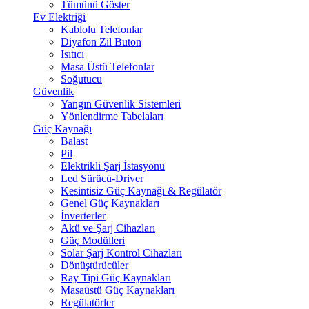
Tümünü Göster
Ev Elektriği
Kablolu Telefonlar
Diyafon Zil Buton
Isıtıcı
Masa Üstü Telefonlar
Soğutucu
Güvenlik
Yangın Güvenlik Sistemleri
Yönlendirme Tabelaları
Güç Kaynağı
Balast
Pil
Elektrikli Şarj İstasyonu
Led Sürücü-Driver
Kesintisiz Güç Kaynağı & Regülatör
Genel Güç Kaynakları
İnverterler
Akü ve Şarj Cihazları
Güç Modülleri
Solar Şarj Kontrol Cihazları
Dönüştürücüler
Ray Tipi Güç Kaynakları
Masaüstü Güç Kaynakları
Regülatörler