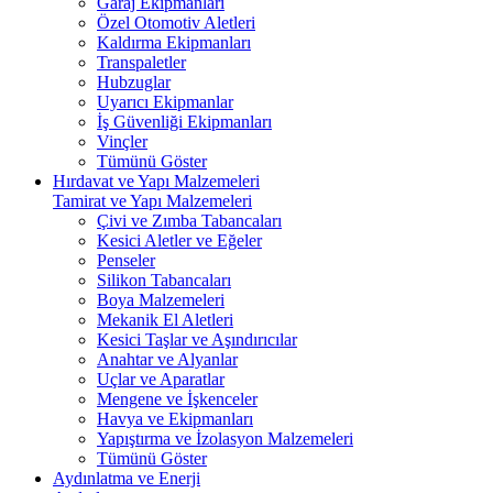
Garaj Ekipmanları
Özel Otomotiv Aletleri
Kaldırma Ekipmanları
Transpaletler
Hubzuglar
Uyarıcı Ekipmanlar
İş Güvenliği Ekipmanları
Vinçler
Tümünü Göster
Hırdavat ve Yapı Malzemeleri
Tamirat ve Yapı Malzemeleri
Çivi ve Zımba Tabancaları
Kesici Aletler ve Eğeler
Penseler
Silikon Tabancaları
Boya Malzemeleri
Mekanik El Aletleri
Kesici Taşlar ve Aşındırıcılar
Anahtar ve Alyanlar
Uçlar ve Aparatlar
Mengene ve İşkenceler
Havya ve Ekipmanları
Yapıştırma ve İzolasyon Malzemeleri
Tümünü Göster
Aydınlatma ve Enerji