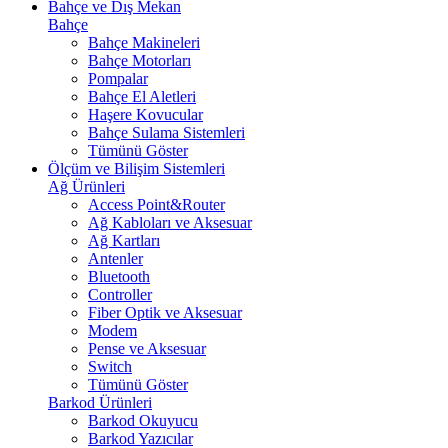
Bahçe ve Dış Mekan
Bahçe
Bahçe Makineleri
Bahçe Motorları
Pompalar
Bahçe El Aletleri
Haşere Kovucular
Bahçe Sulama Sistemleri
Tümünü Göster
Ölçüm ve Bilişim Sistemleri
Ağ Ürünleri
Access Point&Router
Ağ Kabloları ve Aksesuar
Ağ Kartları
Antenler
Bluetooth
Controller
Fiber Optik ve Aksesuar
Modem
Pense ve Aksesuar
Switch
Tümünü Göster
Barkod Ürünleri
Barkod Okuyucu
Barkod Yazıcılar