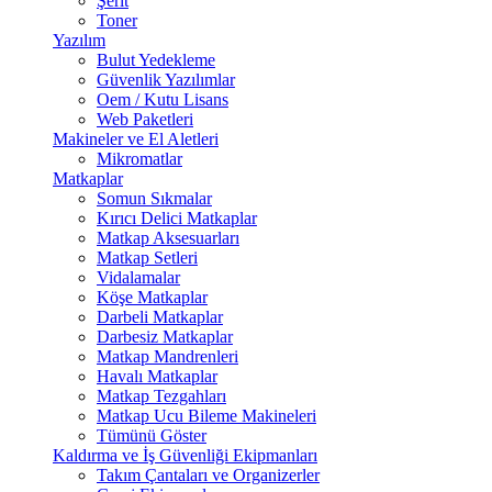
Şerit
Toner
Yazılım
Bulut Yedekleme
Güvenlik Yazılımlar
Oem / Kutu Lisans
Web Paketleri
Makineler ve El Aletleri
Mikromatlar
Matkaplar
Somun Sıkmalar
Kırıcı Delici Matkaplar
Matkap Aksesuarları
Matkap Setleri
Vidalamalar
Köşe Matkaplar
Darbeli Matkaplar
Darbesiz Matkaplar
Matkap Mandrenleri
Havalı Matkaplar
Matkap Tezgahları
Matkap Ucu Bileme Makineleri
Tümünü Göster
Kaldırma ve İş Güvenliği Ekipmanları
Takım Çantaları ve Organizerler