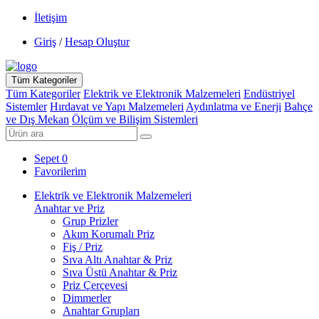
İletişim
Giriş
/
Hesap Oluştur
Tüm Kategoriler
Tüm Kategoriler
Elektrik ve Elektronik Malzemeleri
Endüstriyel
Sistemler
Hırdavat ve Yapı Malzemeleri
Aydınlatma ve Enerji
Bahçe
ve Dış Mekan
Ölçüm ve Bilişim Sistemleri
Sepet
0
Favorilerim
Elektrik ve Elektronik Malzemeleri
Anahtar ve Priz
Grup Prizler
Akım Korumalı Priz
Fiş / Priz
Sıva Altı Anahtar & Priz
Sıva Üstü Anahtar & Priz
Priz Çerçevesi
Dimmerler
Anahtar Grupları