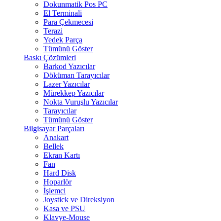
Dokunmatik Pos PC
El Terminali
Para Çekmecesi
Terazi
Yedek Parça
Tümünü Göster
Baskı Çözümleri
Barkod Yazıcılar
Döküman Tarayıcılar
Lazer Yazıcılar
Mürekkep Yazıcılar
Nokta Vuruşlu Yazıcılar
Tarayıcılar
Tümünü Göster
Bilgisayar Parçaları
Anakart
Bellek
Ekran Kartı
Fan
Hard Disk
Hoparlör
İşlemci
Joystick ve Direksiyon
Kasa ve PSU
Klavye-Mouse