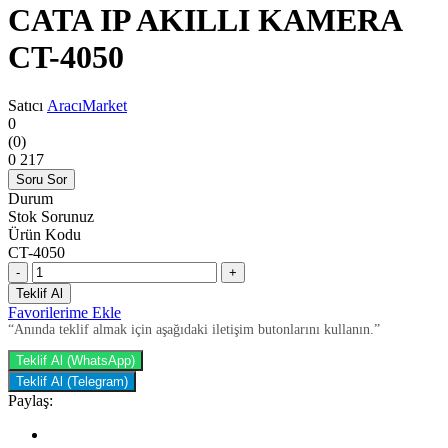
CATA IP AKILLI KAMERA
CT-4050
Satıcı
AracıMarket
0
(0)
0
217
Soru Sor
Durum
Stok Sorunuz
Ürün Kodu
CT-4050
-
+
Teklif Al
Favorilerime Ekle
“Anında teklif almak için aşağıdaki iletişim butonlarını kullanın.”
Teklif Al (WhatsApp)
Teklif Al (Telegram)
Paylaş: