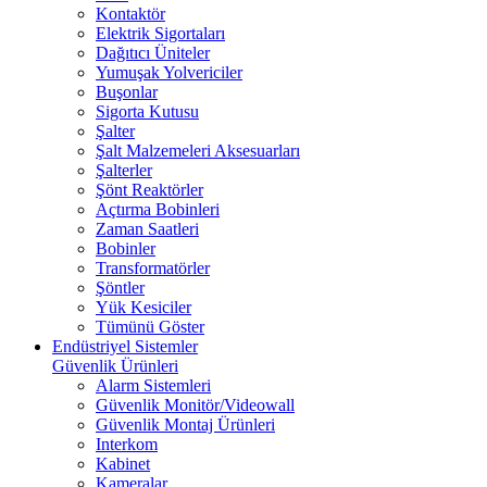
Kontaktör
Elektrik Sigortaları
Dağıtıcı Üniteler
Yumuşak Yolvericiler
Buşonlar
Sigorta Kutusu
Şalter
Şalt Malzemeleri Aksesuarları
Şalterler
Şönt Reaktörler
Açtırma Bobinleri
Zaman Saatleri
Bobinler
Transformatörler
Şöntler
Yük Kesiciler
Tümünü Göster
Endüstriyel Sistemler
Güvenlik Ürünleri
Alarm Sistemleri
Güvenlik Monitör/Videowall
Güvenlik Montaj Ürünleri
Interkom
Kabinet
Kameralar