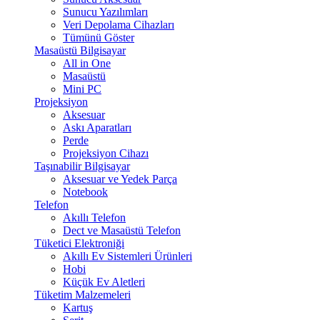
Sunucu Yazılımları
Veri Depolama Cihazları
Tümünü Göster
Masaüstü Bilgisayar
All in One
Masaüstü
Mini PC
Projeksiyon
Aksesuar
Askı Aparatları
Perde
Projeksiyon Cihazı
Taşınabilir Bilgisayar
Aksesuar ve Yedek Parça
Notebook
Telefon
Akıllı Telefon
Dect ve Masaüstü Telefon
Tüketici Elektroniği
Akıllı Ev Sistemleri Ürünleri
Hobi
Küçük Ev Aletleri
Tüketim Malzemeleri
Kartuş