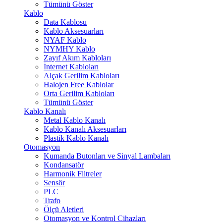
Tümünü Göster
Kablo
Data Kablosu
Kablo Aksesuarları
NYAF Kablo
NYMHY Kablo
Zayıf Akım Kabloları
İnternet Kabloları
Alçak Gerilim Kabloları
Halojen Free Kablolar
Orta Gerilim Kabloları
Tümünü Göster
Kablo Kanalı
Metal Kablo Kanalı
Kablo Kanalı Aksesuarları
Plastik Kablo Kanalı
Otomasyon
Kumanda Butonları ve Sinyal Lambaları
Kondansatör
Harmonik Filtreler
Sensör
PLC
Trafo
Ölçü Aletleri
Otomasyon ve Kontrol Cihazları