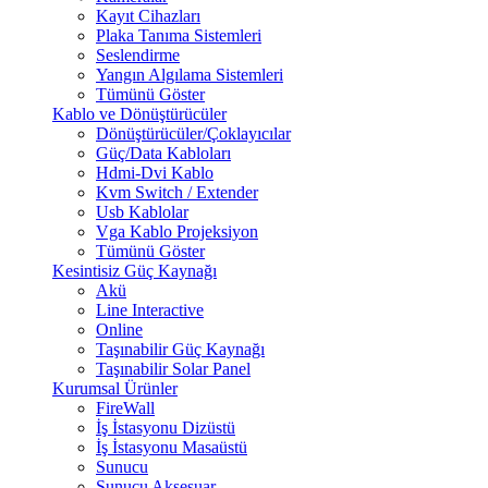
Kayıt Cihazları
Plaka Tanıma Sistemleri
Seslendirme
Yangın Algılama Sistemleri
Tümünü Göster
Kablo ve Dönüştürücüler
Dönüştürücüler/Çoklayıcılar
Güç/Data Kabloları
Hdmi-Dvi Kablo
Kvm Switch / Extender
Usb Kablolar
Vga Kablo Projeksiyon
Tümünü Göster
Kesintisiz Güç Kaynağı
Akü
Line Interactive
Online
Taşınabilir Güç Kaynağı
Taşınabilir Solar Panel
Kurumsal Ürünler
FireWall
İş İstasyonu Dizüstü
İş İstasyonu Masaüstü
Sunucu
Sunucu Aksesuar