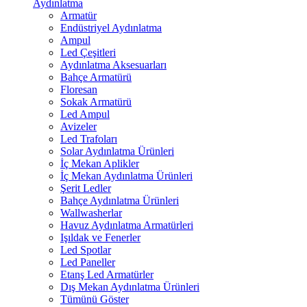
Aydınlatma
Armatür
Endüstriyel Aydınlatma
Ampul
Led Çeşitleri
Aydınlatma Aksesuarları
Bahçe Armatürü
Floresan
Sokak Armatürü
Led Ampul
Avizeler
Led Trafoları
Solar Aydınlatma Ürünleri
İç Mekan Aplikler
İç Mekan Aydınlatma Ürünleri
Şerit Ledler
Bahçe Aydınlatma Ürünleri
Wallwasherlar
Havuz Aydınlatma Armatürleri
Işıldak ve Fenerler
Led Spotlar
Led Paneller
Etanş Led Armatürler
Dış Mekan Aydınlatma Ürünleri
Tümünü Göster