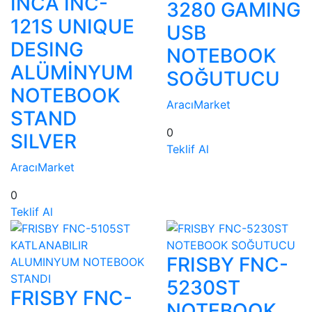
INCA INC-
3280 GAMING
121S UNIQUE
USB
DESING
NOTEBOOK
ALÜMİNYUM
SOĞUTUCU
NOTEBOOK
AracıMarket
STAND
0
SILVER
Teklif Al
AracıMarket
0
Teklif Al
FRISBY FNC-
5230ST
FRISBY FNC-
NOTEBOOK