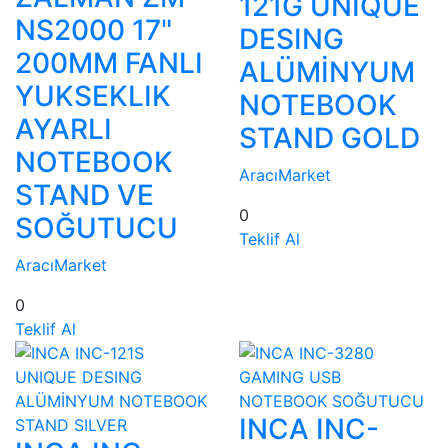
121G UNIQUE
NS2000 17"
DESING
200MM FANLI
ALÜMİNYUM
YUKSEKLIK
NOTEBOOK
AYARLI
STAND GOLD
NOTEBOOK
AracıMarket
STAND VE
0
SOĞUTUCU
Teklif Al
AracıMarket
0
Teklif Al
INCA INC-