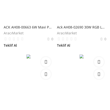
ACK AH08-00663 6W Mavi Paslanmaz Çelik Led Havuz Armatürü
Ack AH08-02690 30W RGB Ledli Havuz Armatürü
AracıMarket
AracıMarket
0
0
Teklif Al
Teklif Al