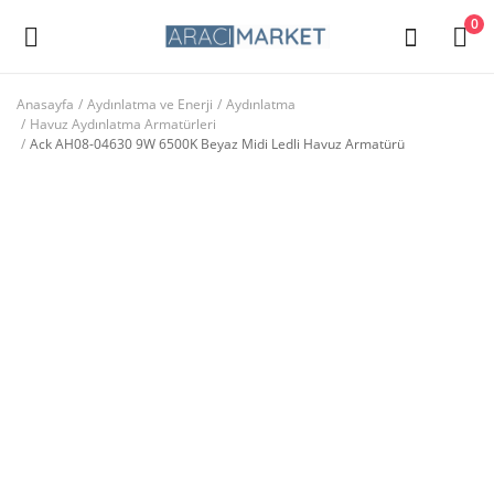
0
Anasayfa
Aydınlatma ve Enerji
Aydınlatma
Havuz Aydınlatma Armatürleri
Ana Menü
Ack AH08-04630 9W 6500K Beyaz Midi Ledli Havuz Armatürü
Kategoriler
Anasayfa
Favorilerim
İletişim
Blog
Giriş