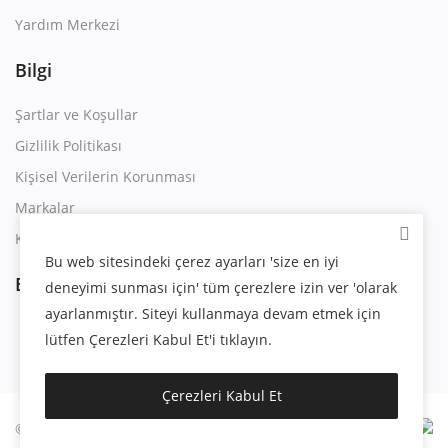
Yardım Merkezi
Bilgi
Şartlar ve Koşullar
Gizlilik Politikası
Kişisel Verilerin Korunması
Markalar
Kullanım Sözleşmesi
Bu web sitesindeki çerez ayarları 'size en iyi
Bizi Takip Edin
deneyimi sunması için' tüm çerezlere izin ver 'olarak
ayarlanmıştır. Siteyi kullanmaya devam etmek için
lütfen Çerezleri Kabul Et'i tıklayın.
Çerezleri Kabul Et
© 2023 | Eygsoft