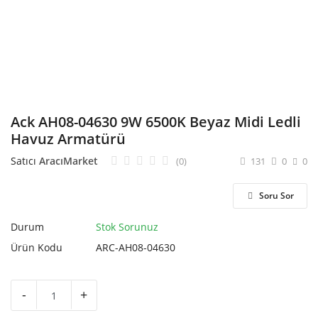
Hesap Oluştur
Ack AH08-04630 9W 6500K Beyaz Midi Ledli
Havuz Armatürü
Satıcı
AracıMarket
(0)
131
0
0
Soru Sor
Durum
Stok Sorunuz
Ürün Kodu
ARC-AH08-04630
-
+