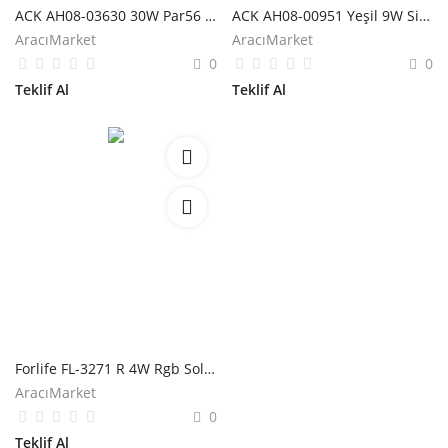
ACK AH08-03630 30W Par56 6500K Slim Led Havuz Armatürü
ACK AH08-00951 Yeşil 9W Siyah Kasa Led Havuz Armatürü
AracıMarket
AracıMarket
0
0
Teklif Al
Teklif Al
Forlife FL-3271 R 4W Rgb Solar Havuz Armatürü
AracıMarket
0
Teklif Al